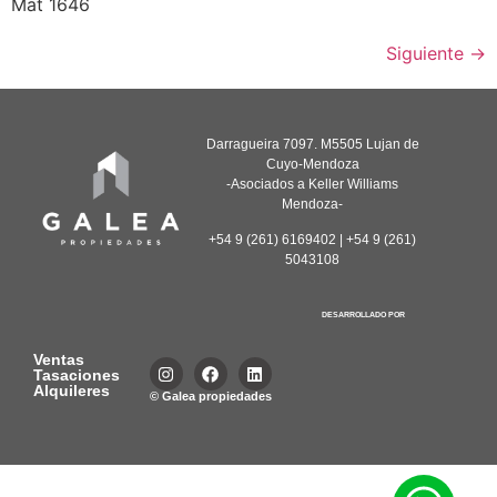
Mat 1646
Siguiente
→
Darragueira 7097. M5505 Lujan de
Cuyo-Mendoza
-Asociados a Keller Williams
Mendoza-
+54 9 (261) 6169402 | +54 9 (261)
5043108
DESARROLLADO POR
Ventas
Tasaciones
Alquileres
© Galea propiedades