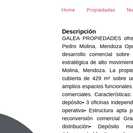
Home
Propiedades
No
Descripción
GALEA PROPIEDADES ofre
Pedro Molina, Mendoza Opor
desarrollo comercial sobre
estratégica de alto movimien
Molina, Mendoza. La propi
cubierta de 429 m² sobre u
amplios espacios funcionales 
comerciales. Características: • Sector principal de frigorífico /
depósito• 3 oficinas independ
operativa• Estructura apta 
reconversión comercial Gran potencial para: • Centro de
distribución• Depósito may