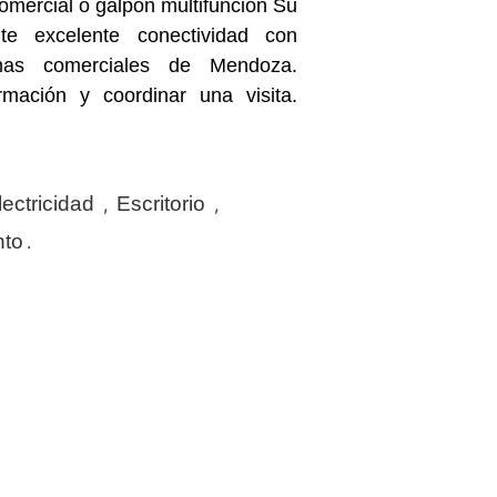
omercial o galpón multifunción Su
ite excelente conectividad con
nas comerciales de Mendoza.
mación y coordinar una visita.
lectricidad
Escritorio
,
,
nto
.