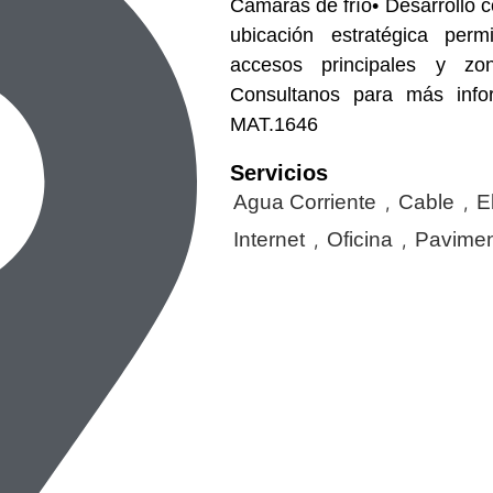
Cámaras de frío• Desarrollo c
ubicación estratégica perm
accesos principales y zo
Consultanos para más infor
MAT.1646
Servicios
Agua Corriente
Cable
E
,
,
Internet
Oficina
Pavime
,
,