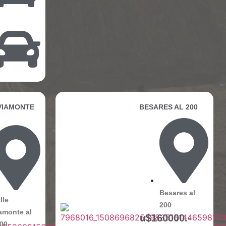
VIAMONTE
BESARES AL 200
Besares al
lle
200
amonte al
u$160000.-
00