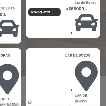
A
Lar de Boedo
u$66000.-
RUCESITA
Terreno
| VENTA
00.-
 GRAN
LAR DE BOEDO
LAR DE
ARRIO
BOEDO
RAN BOEDO