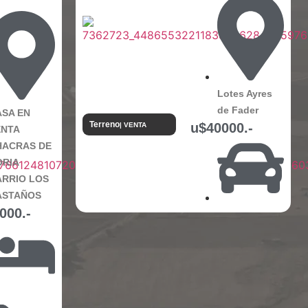
Lotes Ayres
de Fader
ASA EN
Terreno
u$40000.-
| VENTA
ENTA
HACRAS DE
ORIA
ARRIO LOS
ASTAÑOS
000.-