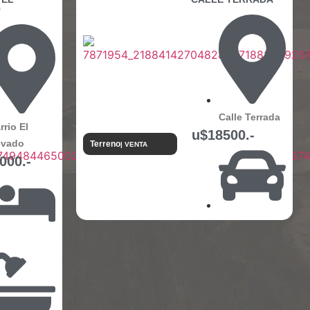
O
Calle Terrada
rrio El
u$18500.-
evado
Terreno
| VENTA
000.-