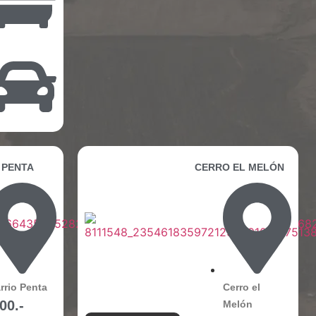
 PENTA
CERRO EL MELÓN
rrio Penta
Cerro el
00.-
Melón