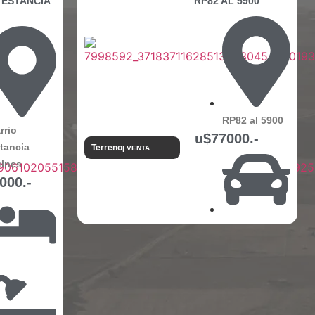
 ESTANCIA
RP82 AL 5900
RP82 al 5900
rrio
u$77000.-
tancia
Terreno
| VENTA
lnes
000.-