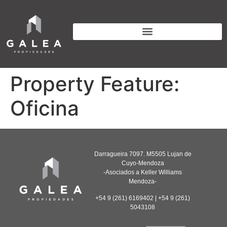
Property Feature:
Oficina
Darragueira 7097. M5505 Lujan de
Cuyo-Mendoza
-Asociados a Keller Williams
Mendoza-
+54 9 (261) 6169402 | +54 9 (261)
5043108